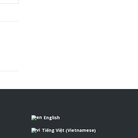
e
e
d
r
e
n
s
t
English
Vietnamese
Tiếng Việt
(
)