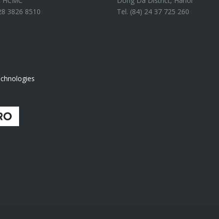
4, HCMC
Dong Da District, Hanoi
 28 3826 8510
Tel. (84) 24 37 725 260