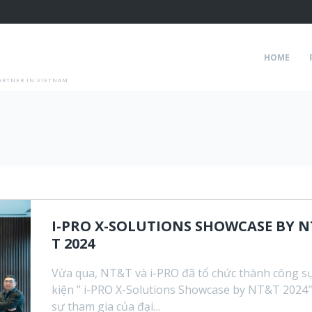
HOME
ARTNER IN VIETNAM
I-PRO X-SOLUTIONS SHOWCASE BY 
T 2024
Vừa qua, NT&T và i-PRO đã tổ chức thành công s
kiện ” i-PRO X-Solutions Showcase by NT&T 2024″
sự tham gia của đại…