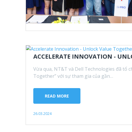
ACCELERATE INNOVATION - UNL
Vừa qua, NT&T và Dell Technologies đã tổ c
Together” với sự tham gia của gần…
READ MORE
26.03.2024