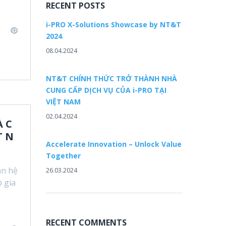
RECENT POSTS
i-PRO X-Solutions Showcase by NT&T
L
P
2024
i
08.04.2024
n
n
k
t
e
e
NT&T CHÍNH THỨC TRỞ THÀNH NHÀ
d
r
CUNG CẤP DỊCH VỤ CỦA i-PRO TẠI
e
VIỆT NAM
n
s
02.04.2024
 C
t
T N
Accelerate Innovation – Unlock Value
Together
an hệ
26.03.2024
 gia
RECENT COMMENTS