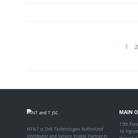
POSTS
1
2
NAVIGATION
MAIN O
15th Floo
NT&T is Dell Technologies Authorized
16 Nguye
Distributor and Service Enable Partner in