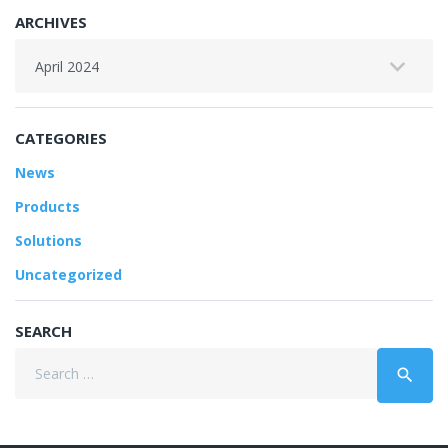
ARCHIVES
Archives
CATEGORIES
News
Products
Solutions
Uncategorized
SEARCH
Search
search
for: