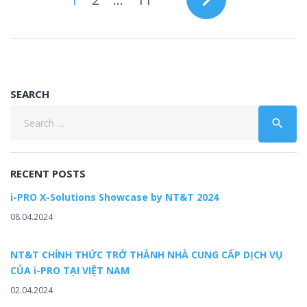
NAVIGATION
SEARCH
Search
search
for:
RECENT POSTS
i-PRO X-Solutions Showcase by NT&T 2024
08.04.2024
NT&T CHÍNH THỨC TRỞ THÀNH NHÀ CUNG CẤP DỊCH VỤ
CỦA i-PRO TẠI VIỆT NAM
02.04.2024