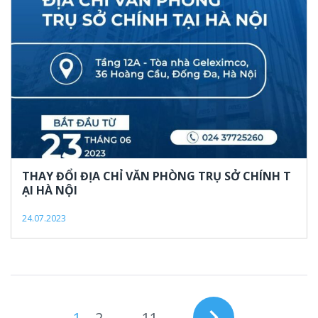
THAY ĐỔI ĐỊA CHỈ VĂN PHÒNG TRỤ SỞ CHÍNH T
ẠI HÀ NỘI
24.07.2023
POSTS
navigate_next
1
2
…
11