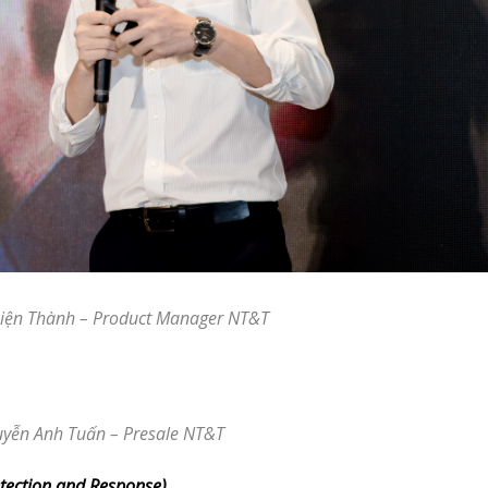
iện Thành – Product Manager NT&T
yễn Anh Tuấn – Presale NT&T
ection and Response)