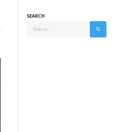
SEARCH
Search
search
for:
T