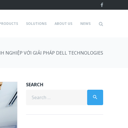
Facebook
PRODUCTS
SOLUTIONS
ABOUT US
NEWS
H NGHIỆP VỚI GIẢI PHÁP DELL TECHNOLOGIES
SEARCH
Search
search
for: