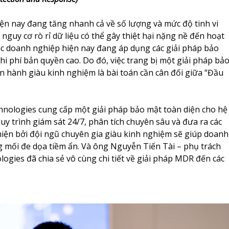
ện nay đang tăng nhanh cả về số lượng và mức độ tinh vi
nguy cơ rò rỉ dữ liệu có thể gây thiệt hại nặng nề đến hoạt
ác doanh nghiệp hiện nay đang áp dụng các giải pháp bảo
hi phí bản quyền cao. Do đó, việc trang bị một giải pháp bả
 hành giàu kinh nghiệm là bài toán cần cân đối giữa “Đầu
nologies cung cấp một giải pháp bảo mật toàn diện cho hệ
uy trình giám sát 24/7, phân tích chuyên sâu và đưa ra các
hiện bởi đội ngũ chuyên gia giàu kinh nghiệm sẽ giúp doanh
 mối đe dọa tiềm ẩn. Và ông Ng
uyễn Tiến Tài – phụ trách
logies đã chia sẻ vô cùng chi tiết về giải pháp MDR đến các