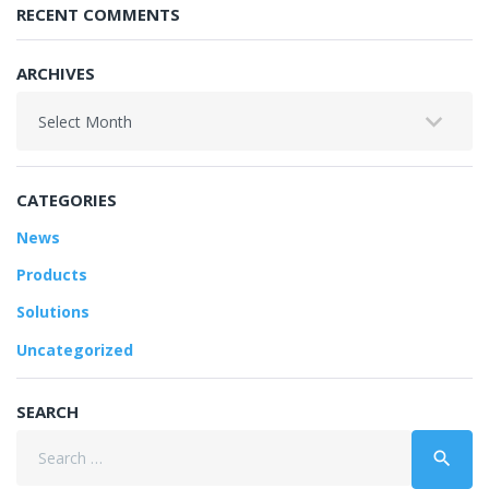
RECENT COMMENTS
ARCHIVES
Archives
CATEGORIES
News
Products
Solutions
Uncategorized
SEARCH
Search
search
for: