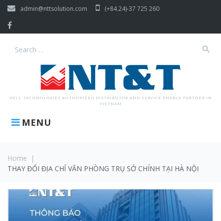
Skip
admin@nttsolution.com
(+84.24)-37 725 260
to
content
Facebook
search
Search
for:
DELL TECHNOLOGIES AUTHORIZED DISTRIBUTOR AND SERVICE ENABLE PARTNER IN
VIETNAM
MENU
Home
|
THAY ĐỔI ĐỊA CHỈ VĂN PHÒNG TRỤ SỞ CHÍNH TẠI HÀ NỘI