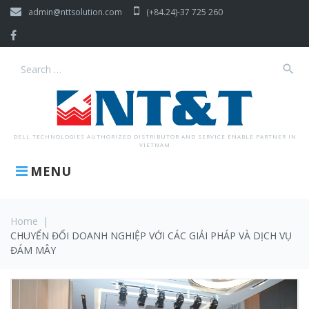
Skip
admin@nttsolution.com
(+84.24)-37 725 260
to
content
Facebook
search
Search
for:
DELL TECHNOLOGIES AUTHORIZED DISTRIBUTOR AND SERVICE ENABLE PARTNER IN
VIETNAM
MENU
Home
|
CHUYỂN ĐỔI DOANH NGHIỆP VỚI CÁC GIẢI PHÁP VÀ DỊCH VỤ
ĐÁM MÂY