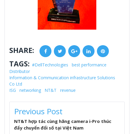
SHARE:
Facebook
Twitter
Google+
LinkedIn
Pinterest
TAGS:
#DellTechnologies
best performance
Distributor
Information & Communication infrastructure Solutions
Co Ltd
ISG
networking
NT&T
revenue
POST
Previous Post
NAVIGATION
NT&T hợp tác cùng hãng camera i-Pro thúc
đẩy chuyển đổi số tại Việt Nam