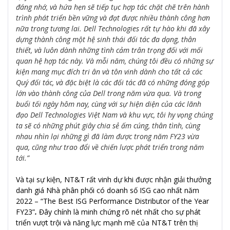
đáng nhớ, và hứa hẹn sẽ tiếp tục hợp tác chặt chẽ trên hành
trình phát triển bền vững và đạt được nhiều thành công hơn
nữa trong tương lai. Dell Technologies rất tự hào khi đã xây
dựng thành công một hệ sinh thái đối tác đa dạng, thân
thiết, và luôn dành những tình cảm trân trọng đối với mối
quan hệ hợp tác này. Và mỗi năm, chúng tôi đều có những sự
kiện mang mục đích tri ân và tôn vinh dành cho tất cả các
Quý đối tác, và đặc biệt là các đối tác đã có những đóng góp
lớn vào thành công của Dell trong năm vừa qua. Và trong
buổi tối ngày hôm nay, cùng với sự hiện diện của các lãnh
đạo Dell Technologies Việt Nam và khu vực, tôi hy vọng chúng
ta sẽ có những phút giây chia sẻ ấm cúng, thân tình, cùng
nhau nhìn lại những gì đã làm được trong năm FY23 vừa
qua, cũng như trao đổi về chiến lược phát triển trong năm
tới.”
Và tại sự kiện, NT&T rất vinh dự khi được nhận giải thưởng
danh giá Nhà phân phối có doanh số ISG cao nhất năm
2022 –
“The Best ISG Performance Distributor of the Year
FY23”
.
Đây chính là minh chứng rõ nét nhất cho sự phát
triển vượt trội và năng lực mạnh mẽ của NT&T trên thị