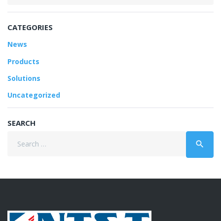
CATEGORIES
News
Products
Solutions
Uncategorized
SEARCH
Search
search
for: