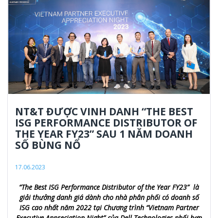
NT&T ĐƯỢC VINH DANH “THE BEST
ISG PERFORMANCE DISTRIBUTOR OF
THE YEAR FY23” SAU 1 NĂM DOANH
SỐ BÙNG NỔ
17.06.2023
“The Best ISG Performance Distributor of the Year FY23” là
giải thưởng danh giá dành cho nhà phân phối có doanh số
ISG cao nhất năm 2022 tại Chương trình “Vietnam Partner
Executive Appreciation Night” của Dell Technologies phối hợp