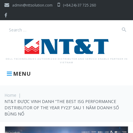
Skip
admin@nttsolution.com
(+84.24)-37 725 260
to
content
Facebook
search
Search
for:
DELL TECHNOLOGIES AUTHORIZED DISTRIBUTOR AND SERVICE ENABLE PARTNER IN
VIETNAM
MENU
Home
|
NT&T ĐƯỢC VINH DANH “THE BEST ISG PERFORMANCE
DISTRIBUTOR OF THE YEAR FY23” SAU 1 NĂM DOANH SỐ
BÙNG NỔ