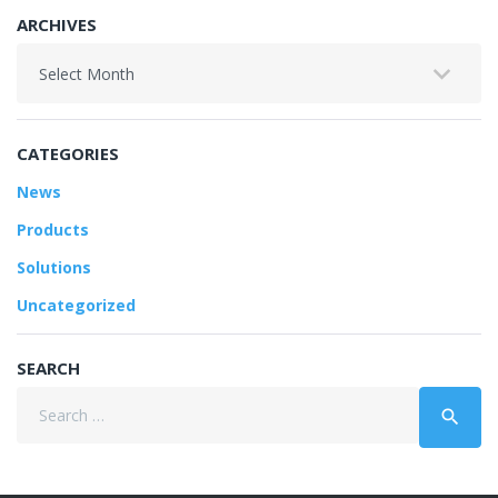
ARCHIVES
Archives
CATEGORIES
News
Products
Solutions
Uncategorized
SEARCH
Search
search
for: