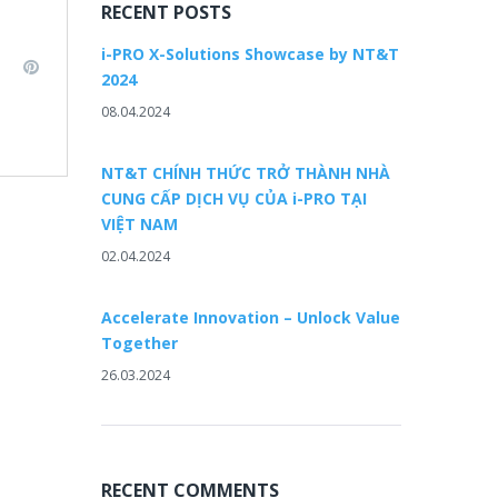
RECENT POSTS
i-PRO X-Solutions Showcase by NT&T
L
P
2024
i
08.04.2024
n
n
k
t
e
e
NT&T CHÍNH THỨC TRỞ THÀNH NHÀ
d
r
CUNG CẤP DỊCH VỤ CỦA i-PRO TẠI
e
VIỆT NAM
n
s
02.04.2024
t
Accelerate Innovation – Unlock Value
Together
26.03.2024
RECENT COMMENTS