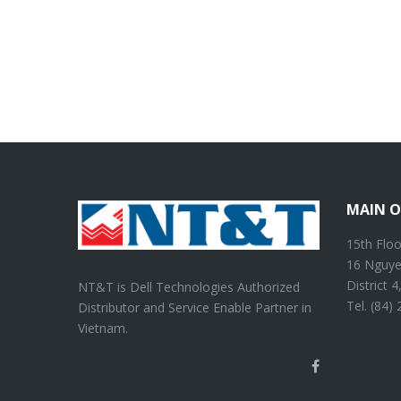
MAIN O
15th Floo
16 Nguye
District 
NT&T is Dell Technologies Authorized
Tel. (84)
Distributor and Service Enable Partner in
Vietnam.
Facebook