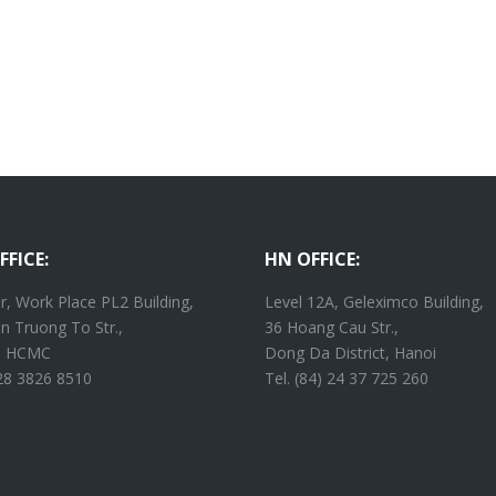
FFICE:
HN OFFICE:
r, Work Place PL2 Building,
Level 12A, Geleximco Building,
n Truong To Str.,
36 Hoang Cau Str.,
4, HCMC
Dong Da District, Hanoi
 28 3826 8510
Tel. (84) 24 37 725 260