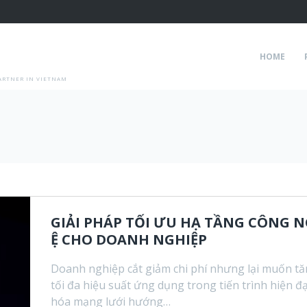
HOME
ARTNER IN VIETNAM
GIẢI PHÁP TỐI ƯU HẠ TẦNG CÔNG 
Ệ CHO DOANH NGHIỆP
Doanh nghiệp cắt giảm chi phí nhưng lại muốn t
tối đa hiệu suất ứng dụng trong tiến trình hiện đạ
hóa mạng lưới hướng…