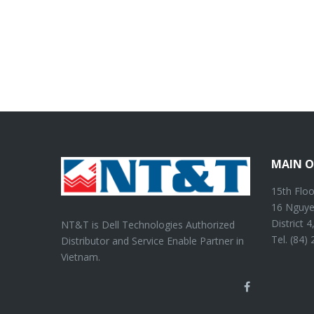
MAIN O
15th Floo
16 Nguye
District 
NT&T is Dell Technologies Authorized
Tel. (84)
Distributor and Service Enable Partner in
Vietnam.
Facebook