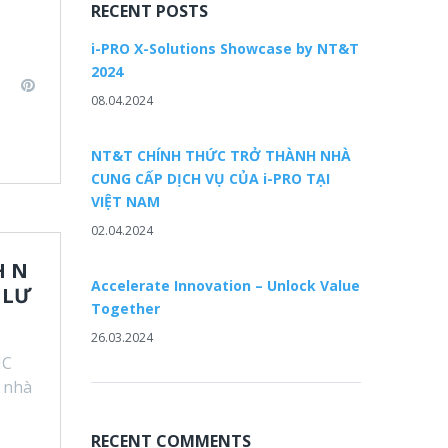
RECENT POSTS
i-PRO X-Solutions Showcase by NT&T
2024
L
P
08.04.2024
i
n
n
k
t
NT&T CHÍNH THỨC TRỞ THÀNH NHÀ
e
e
CUNG CẤP DỊCH VỤ CỦA i-PRO TẠI
VIỆT NAM
d
r
e
02.04.2024
n
s
H N
t
Accelerate Innovation – Unlock Value
 LƯ
Together
26.03.2024
MC
g nhà
RECENT COMMENTS