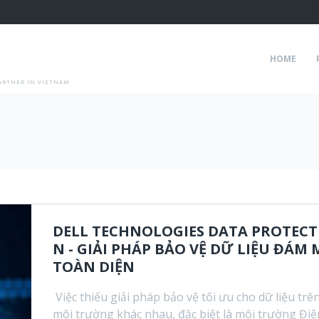
HOME
ARTNER IN VIETNAM
DELL TECHNOLOGIES DATA PROTECT
N - GIẢI PHÁP BẢO VỆ DỮ LIỆU ĐÁM
TOÀN DIỆN
Việc thiếu giải pháp bảo vệ tối ưu cho dữ liệu trên
môi trường khác nhau, đặc biệt là môi trường Điệ