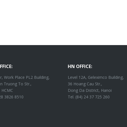
FFICE:
HN OFFICE:
r, Work Place PL2 Building,
Level 12A, Geleximco Building,
n Truong To Str.,
36 Hoang Cau Str.,
4, HCMC
Dong Da District, Hanoi
 28 3826 8510
Tel. (84) 24 37 725 260