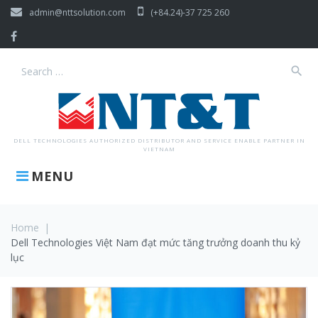
Skip
admin@nttsolution.com
(+84.24)-37 725 260
to
content
Facebook
search
Search
for:
DELL TECHNOLOGIES AUTHORIZED DISTRIBUTOR AND SERVICE ENABLE PARTNER IN
VIETNAM
MENU
Home
|
Dell Technologies Việt Nam đạt mức tăng trưởng doanh thu kỷ
lục