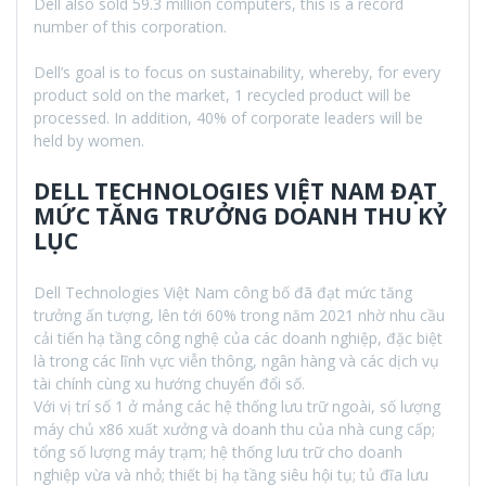
Dell also sold 59.3 million computers, this is a record
number of this corporation.
Dell’s goal is to focus on sustainability, whereby, for every
product sold on the market, 1 recycled product will be
processed. In addition, 40% of corporate leaders will be
held by women.
DELL TECHNOLOGIES VIỆT NAM ĐẠT
MỨC TĂNG TRƯỞNG DOANH THU KỶ
LỤC
Dell Technologies Việt Nam công bố đã đạt mức tăng
trưởng ấn tượng, lên tới 60% trong năm 2021 nhờ nhu cầu
cải tiến hạ tầng công nghệ của các doanh nghiệp, đặc biệt
là trong các lĩnh vực viễn thông, ngân hàng và các dịch vụ
tài chính cùng xu hướng chuyển đổi số.
Với vị trí số 1 ở mảng các hệ thống lưu trữ ngoài, số lượng
máy chủ x86 xuất xưởng và doanh thu của nhà cung cấp;
tổng số lượng máy trạm; hệ thống lưu trữ cho doanh
nghiệp vừa và nhỏ; thiết bị hạ tầng siêu hội tụ; tủ đĩa lưu