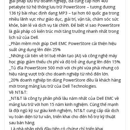
giải pháp lưu trữ doanh nghiệp, đã cung cấp hơn 400
petabyte từ hệ thống lưu trữ PowerStore – tương đương
136 tỷ bài nhạc định dạng MP3 – tại hơn 60 quốc gia trong
nhiều lãnh vực như giáo dục, giải trí, vận tải, chăm sóc sức
khỏe, bán lẻ và dịch vụ tài chính. Để biết vì sao PowerStore
là giải pháp có kiến trúc mới tăng trưởng nhanh nhất trong
lịch sử của Dell.
_Phần mềm mới giúp Dell EMC PowerStore cải thiện hiệu
suất ứng dụng lên đến 25%
_Những cải tiến về trí tuệ nhân tạo (AI) và công nghệ máy
học giúp giảm thiểu chi phí và độ trễ ứng dụng lên đến 15%.
_Tủ đĩa PowerStore 500 mới với chi phí vừa phải nhưng có
hiệu năng vượt trội cho doanh nghiệp từ nhỏ đến lớn.
_20% doanh nghiệp tin dùng PowerStore đều là khách hàng
mới trong mảng lưu trữ của Dell Technologies.
Về NT&T:
_NT&T là công ty phân phối lâu năm nhất của Dell EMC về
mảng lưu trữ với hơn 15 năm kinh nghiệm. Cùng thế mạnh
là đội ngũ kỹ sư giàu kinh nghiệm, NT&T cung cấp dải dịch
vụ toàn diện từ tư vấn, triển khai cho đến hỗ trợ kỹ thuật
sau bán hàng.
_Là nhà phân phối đầu tiên có chứng chỉ triển khai