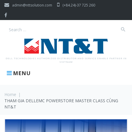
Skip
admin@nttsolution.com
(+84.24)-37 725 260
to
content
Facebook
search
Search
for:
DELL TECHNOLOGIES AUTHORIZED DISTRIBUTOR AND SERVICE ENABLE PARTNER IN
VIETNAM
MENU
Home
|
THAM GIA DELLEMC POWERSTORE MASTER CLASS CÙNG
NT&T