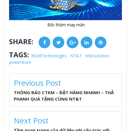
Bốc thăm may mắn
SHARE:
Facebook
Twitter
Google+
LinkedIn
Pinterest
TAGS:
#DellTechnologies
NT&T
nt&tsolution
powerstore
POST
Previous Post
NAVIGATION
THÔNG BÁO CTKM – ĐẶT HÀNG NHANH – THẢ
PHANH QUÀ TẶNG CÙNG NT&T
Next Post
Tầm quan trọng của dữ liệu phi cấu trúc với